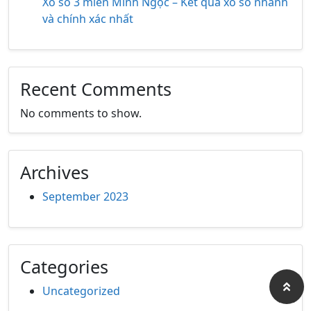
Xổ số 3 miền Minh Ngọc – Kết quả xổ số nhanh
và chính xác nhất
Recent Comments
No comments to show.
Archives
September 2023
Categories
Uncategorized