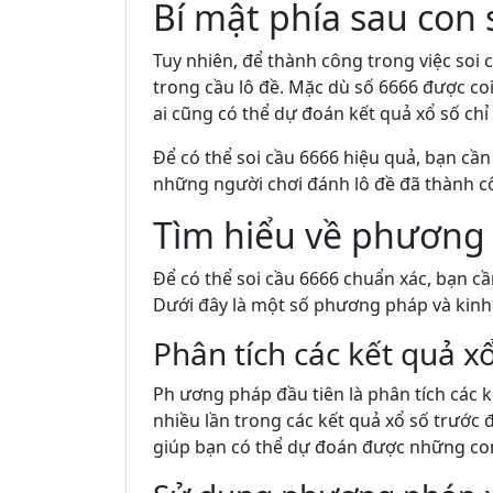
Bí mật phía sau con 
Tuy nhiên, để thành công trong việc soi c
trong cầu lô đề. Mặc dù số 6666 được coi
ai cũng có thể dự đoán kết quả xổ số ch
Để có thể soi cầu 6666 hiệu quả, bạn cầ
những người chơi đánh lô đề đã thành c
Tìm hiểu về phương 
Để có thể soi cầu 6666 chuẩn xác, bạn 
Dưới đây là một số phương pháp và kinh 
Phân tích các kết quả x
Ph ương pháp đầu tiên là phân tích các k
nhiều lần trong các kết quả xổ số trước
giúp bạn có thể dự đoán được những con 