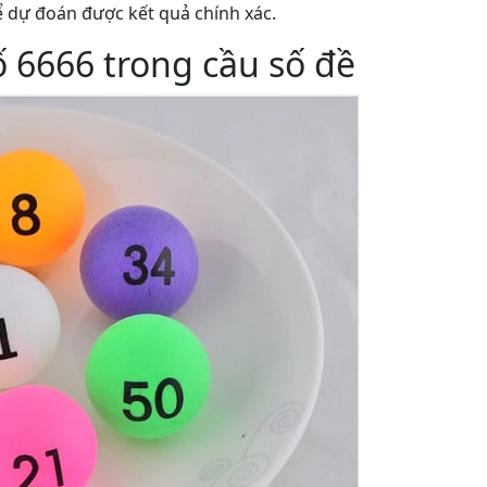
ể dự đoán được kết quả chính xác.
số 6666 trong cầu số đề