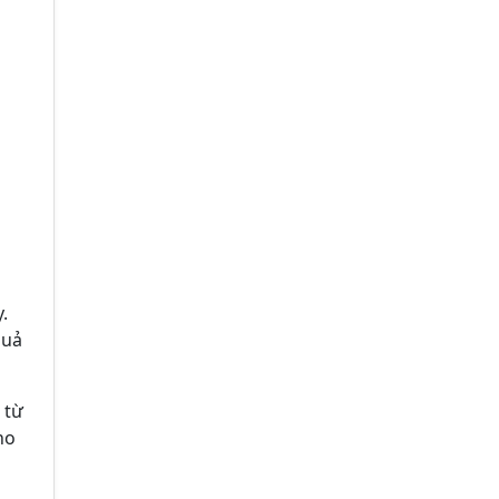
.
quả
 từ
ho