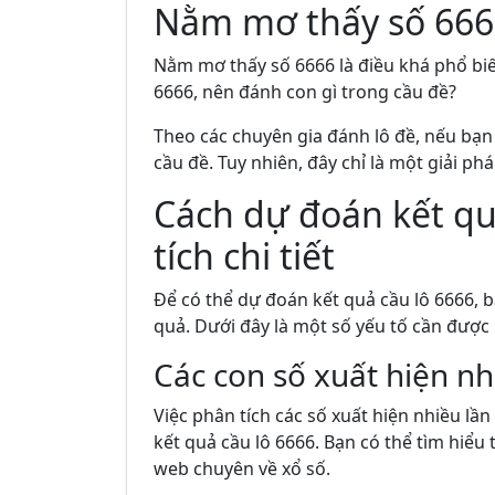
Nằm mơ thấy số 6666
Nằm mơ thấy số 6666 là điều khá phổ biế
6666, nên đánh con gì trong cầu đề?
Theo các chuyên gia đánh lô đề, nếu bạn
cầu đề. Tuy nhiên, đây chỉ là một giải p
Cách dự đoán kết qu
tích chi tiết
Để có thể dự đoán kết quả cầu lô 6666, b
quả. Dưới đây là một số yếu tố cần được 
Các con số xuất hiện nh
Việc phân tích các số xuất hiện nhiều lầ
kết quả cầu lô 6666. Bạn có thể tìm hiểu
web chuyên về xổ số.