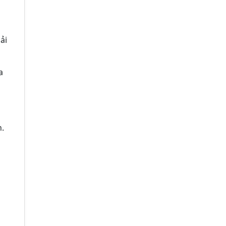
ải
a
h.