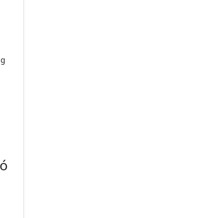
ng
đó