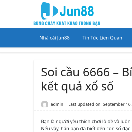
Nhà cái Jun88
Tin Tức Liên Quan
Soi cầu 6666 – B
kết quả xổ số
admin
Last updated on:
September 16,
Bạn là người yêu thích chơi lô đề và lu
Nếu vậy, hẳn bạn đã biết đến con số đặc 