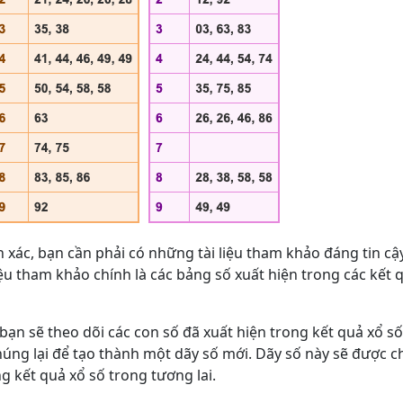
xác, bạn cần phải có những tài liệu tham khảo đáng tin cậy
iệu tham khảo chính là các bảng số xuất hiện trong các kết 
bạn sẽ theo dõi các con số đã xuất hiện trong kết quả xổ số
húng lại để tạo thành một dãy số mới. Dãy số này sẽ được c
ng kết quả xổ số trong tương lai.