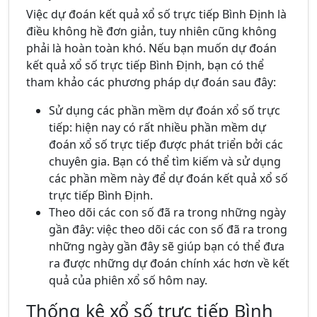
Việc dự đoán kết quả xổ số trực tiếp Bình Định là
điều không hề đơn giản, tuy nhiên cũng không
phải là hoàn toàn khó. Nếu bạn muốn dự đoán
kết quả xổ số trực tiếp Bình Định, bạn có thể
tham khảo các phương pháp dự đoán sau đây:
Sử dụng các phần mềm dự đoán xổ số trực
tiếp: hiện nay có rất nhiều phần mềm dự
đoán xổ số trực tiếp được phát triển bởi các
chuyên gia. Bạn có thể tìm kiếm và sử dụng
các phần mềm này để dự đoán kết quả xổ số
trực tiếp Bình Định.
Theo dõi các con số đã ra trong những ngày
gần đây: việc theo dõi các con số đã ra trong
những ngày gần đây sẽ giúp bạn có thể đưa
ra được những dự đoán chính xác hơn về kết
quả của phiên xổ số hôm nay.
Thống kê xổ số trực tiếp Bình