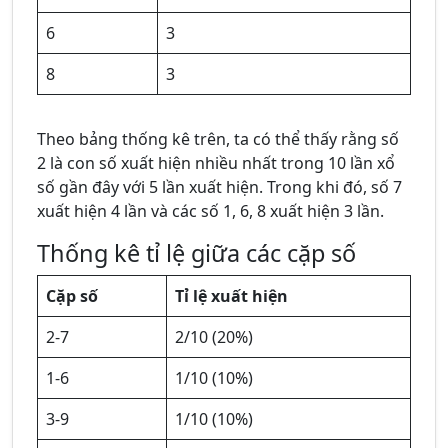
6
3
8
3
Theo bảng thống kê trên, ta có thể thấy rằng số
2 là con số xuất hiện nhiều nhất trong 10 lần xổ
số gần đây với 5 lần xuất hiện. Trong khi đó, số 7
xuất hiện 4 lần và các số 1, 6, 8 xuất hiện 3 lần.
Thống kê tỉ lệ giữa các cặp số
Cặp số
Tỉ lệ xuất hiện
2-7
2/10 (20%)
1-6
1/10 (10%)
3-9
1/10 (10%)