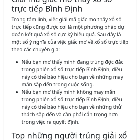
trực tiếp Bình Định
Trong tâm linh, việc giải mã giấc mơ thấy xổ số
trực tiếp cũng được coi là một phương pháp dự
đoán kết quả xổ số cực kỳ hiệu quả. Sau đây là
một số ý nghĩa của việc giấc mơ về xổ số trực tiếp
theo các chuyên gia:
Nếu bạn mơ thấy mình đang trúng độc đắc
trong phiên xổ số trực tiếp Bình Định, điều
này có thể báo hiệu cho bạn về những may
mắn sắp đến trong cuộc sống.
Nếu bạn mơ thấy mình không may mắn
trong phiên xổ số trực tiếp Bình Định, điều
này có thể báo hiệu cho bạn về những thử
thách sắp đến và cần phải cẩn trọng hơn
trong việc ra quyết định.
Top những người trúng giải xổ