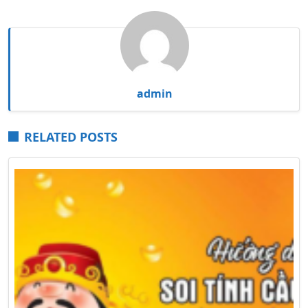
admin
RELATED POSTS