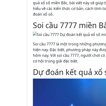
quả xổ số miền Bắc, bài viết này sẽ giúp
hiểu về các kiến thức cơ bản, cách tính 
đoán xổ số.
Soi cầu 7777 miền B
Soi cầu 7777 là một trong những phương
hiện nay. Đặc biệt, phương pháp này đượ
hôm nay. Với soi cầu 7777, người chơi 
cơ hội trúng giải đặc biệt.
Dự đoán kết quả xổ 