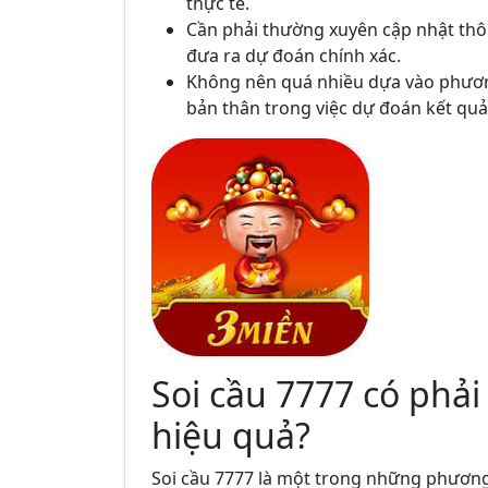
thực tế.
Cần phải thường xuyên cập nhật thôn
đưa ra dự đoán chính xác.
Không nên quá nhiều dựa vào phươn
bản thân trong việc dự đoán kết quả
Soi cầu 7777 có phả
hiệu quả?
Soi cầu 7777 là một trong những phương