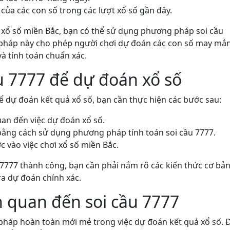
 của các con số trong các lượt xổ số gần đây.
 xổ số miền Bắc, bạn có thể sử dụng phương pháp soi cầu
 pháp này cho phép người chơi dự đoán các con số may mắ
và tính toán chuẩn xác.
u 7777 để dự đoán xổ số
 dự đoán kết quả xổ số, bạn cần thực hiện các bước sau:
quan đến việc dự đoán xổ số.
ằng cách sử dụng phương pháp tính toán soi cầu 7777.
 vào việc chơi xổ số miền Bắc.
7777 thành công, bạn cần phải nắm rõ các kiến thức cơ bản
ra dự đoán chính xác.
n quan đến soi cầu 7777
pháp hoàn toàn mới mẻ trong việc dự đoán kết quả xổ số. 