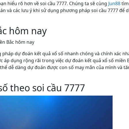
 bạn hiểu rõ hơn về soi cầu 7777. Chúng ta sẽ cùng
Jun88
tìm
toán và các lưu ý khi sử dụng phương pháp soi cầu 7777 để 
ắc hôm nay
 pháp dự đoán kết quả xổ số nhanh chóng và chính xác nh
c áp dụng rộng rãi trong việc dự đoán kết quả xổ số miền 
có thể dễ dàng dự đoán được con số may mắn của mình và t
số theo soi cầu 7777