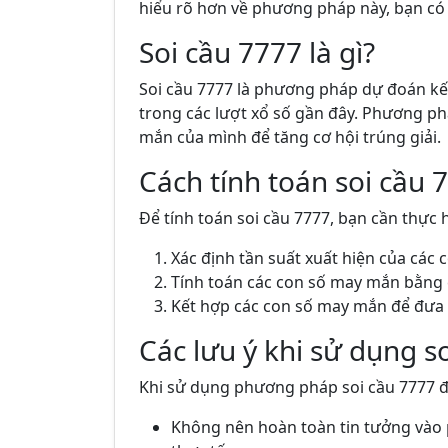
hiểu rõ hơn về phương pháp này, bạn có 
Soi cầu 7777 là gì?
Soi cầu 7777 là phương pháp dự đoán kết
trong các lượt xổ số gần đây. Phương ph
mắn của mình để tăng cơ hội trúng giải.
Cách tính toán soi cầu 
Để tính toán soi cầu 7777, bạn cần thực 
Xác định tần suất xuất hiện của các 
Tính toán các con số may mắn bằng 
Kết hợp các con số may mắn để đưa 
Các lưu ý khi sử dụng s
Khi sử dụng phương pháp soi cầu 7777 để
Không nên hoàn toàn tin tưởng vào 