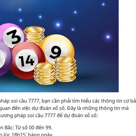
áp soi cầu 7777, bạn cần phải tìm hiểu các thông tin cơ b
n quan đến việc dự đoán xổ số. Đây là những thông tin mà
hương pháp soi cầu 7777 để dự đoán xổ số:
 Bắc: Từ số 00 đến 99.
 lúc 18h15′ hàng ngày.