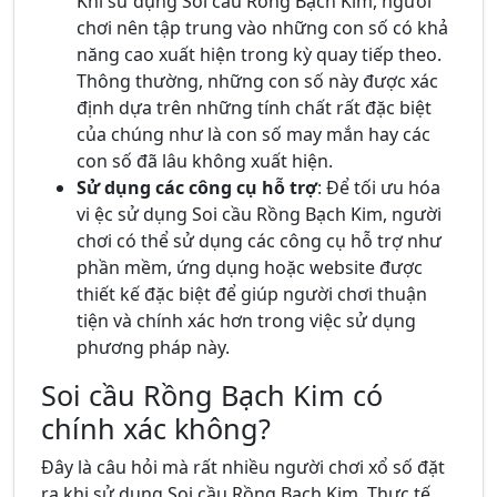
Khi sử dụng Soi cầu Rồng Bạch Kim, người
chơi nên tập trung vào những con số có khả
năng cao xuất hiện trong kỳ quay tiếp theo.
Thông thường, những con số này được xác
định dựa trên những tính chất rất đặc biệt
của chúng như là con số may mắn hay các
con số đã lâu không xuất hiện.
Sử dụng các công cụ hỗ trợ
: Để tối ưu hóa
vi ệc sử dụng Soi cầu Rồng Bạch Kim, người
chơi có thể sử dụng các công cụ hỗ trợ như
phần mềm, ứng dụng hoặc website được
thiết kế đặc biệt để giúp người chơi thuận
tiện và chính xác hơn trong việc sử dụng
phương pháp này.
Soi cầu Rồng Bạch Kim có
chính xác không?
Đây là câu hỏi mà rất nhiều người chơi xổ số đặt
ra khi sử dụng Soi cầu Rồng Bạch Kim. Thực tế,