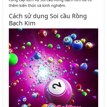
thêm kiến thức và kinh nghiệm.
Cách sử dụng Soi cầu Rồng
Bạch Kim