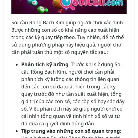
Soi cầu Rồng Bạch Kim giúp người chơi xác định
được những con số có khả năng cao xuất hiện
trong các kỳ quay tiếp theo. Tuy nhiên, để có thể
sử dụng phương pháp này hiệu quả, người chơi
cần phải tuân thủ một số nguyên tắc sau:
Phân tích kỹ lưỡng
: Trước khi sử dụng Soi
cầu Rồng Bạch Kim, người chơi cần phải
phân tích kỹ lưỡng các thông tin liên quan
đến các con số đã xuất hiện trong các kỳ
quay trước đó như tần suất xuất hiện, tổng
giá trị của các con số, các cặp số hay các dãy
số. Việc phân tích này sẽ giúp người chơi có
cái nhìn tổng quan về tình hình xổ số và từ
đó đưa ra quyết định đúng đắn.
Tập trung vào những con số quan trọng
: