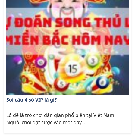
Soi cầu 4 số VIP là gì?
Lô đề là trò chơi dân gian phổ biến tại Việt Nam.
Người chơi đặt cược vào một dãy...