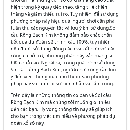
hiện trong kỳ quay tiếp theo, tăng tỉ lệ chiến
thắng và giảm thiểu rủi ro. Tuy nhiên, để sử dụng
phương pháp này hiệu quả, người chơi cần phải
tuân thủ các nguyên tắc và lưu ý khi sử dụng.Soi
cầu Rồng Bạch Kim không đảm bảo chắc chắn
kết quả dự đoán sẽ chính xác 100%, tuy nhiên,
nếu được sử dụng đúng cách và kết hợp với các
công cụ hỗ trợ, phương pháp này vẫn mang lại
hiệu quả cao. Ngoài ra, trong quá trình sử dụng
Soi cầu Rồng Bạch Kim, người chơi cũng cần lưu
ý đến việc không quá phụ thuộc vào phương
pháp này và luôn có sự kiên nhẫn và cẩn trọng.
Trên đây là những thông tin cơ bản về Soi cầu
Rồng Bạch Kim mà chúng tôi muốn giới thiệu
đến các bạn. Hy vọng thông tin này sẽ giúp ích
cho bạn trong việc tìm hiểu về phương pháp dự
đoán xổ số này.