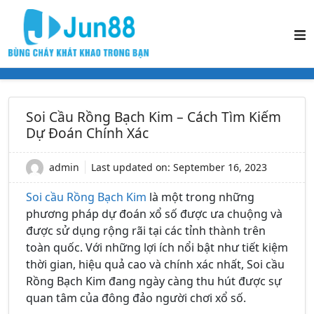
Soi Cầu Rồng Bạch Kim – Cách Tìm Kiếm
Dự Đoán Chính Xác
admin
Last updated on:
September 16, 2023
Soi cầu Rồng Bạch Kim
là một trong những
phương pháp dự đoán xổ số được ưa chuộng và
được sử dụng rộng rãi tại các tỉnh thành trên
toàn quốc. Với những lợi ích nổi bật như tiết kiệm
thời gian, hiệu quả cao và chính xác nhất, Soi cầu
Rồng Bạch Kim đang ngày càng thu hút được sự
quan tâm của đông đảo người chơi xổ số.