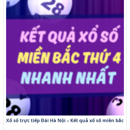
Xổ số trực tiếp Đài Hà Nội – Kết quả xổ số miền bắc