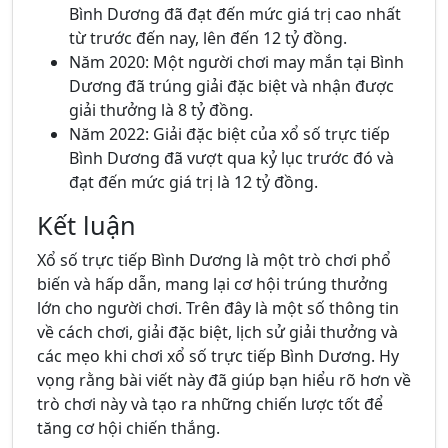
Bình Dương đã đạt đến mức giá trị cao nhất
từ trước đến nay, lên đến 12 tỷ đồng.
Năm 2020: Một người chơi may mắn tại Bình
Dương đã trúng giải đặc biệt và nhận được
giải thưởng là 8 tỷ đồng.
Năm 2022: Giải đặc biệt của xổ số trực tiếp
Bình Dương đã vượt qua kỷ lục trước đó và
đạt đến mức giá trị là 12 tỷ đồng.
Kết luận
Xổ số trực tiếp Bình Dương là một trò chơi phổ
biến và hấp dẫn, mang lại cơ hội trúng thưởng
lớn cho người chơi. Trên đây là một số thông tin
về cách chơi, giải đặc biệt, lịch sử giải thưởng và
các mẹo khi chơi xổ số trực tiếp Bình Dương. Hy
vọng rằng bài viết này đã giúp bạn hiểu rõ hơn về
trò chơi này và tạo ra những chiến lược tốt để
tăng cơ hội chiến thắng.