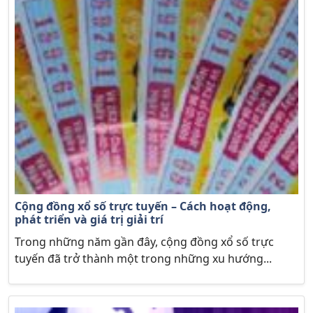
Cộng đồng xổ số trực tuyến – Cách hoạt động,
phát triển và giá trị giải trí
Trong những năm gần đây, cộng đồng xổ số trực
tuyến đã trở thành một trong những xu hướng...