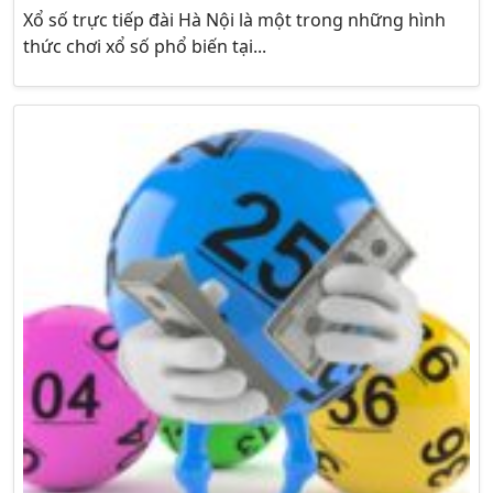
Xổ số trực tiếp đài Hà Nội là một trong những hình
thức chơi xổ số phổ biến tại...