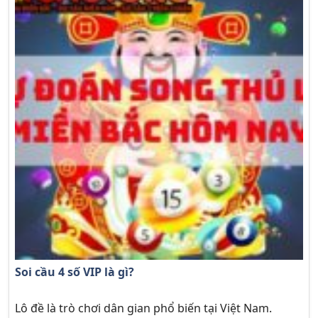
Soi cầu 4 số VIP là gì?
Lô đề là trò chơi dân gian phổ biến tại Việt Nam.