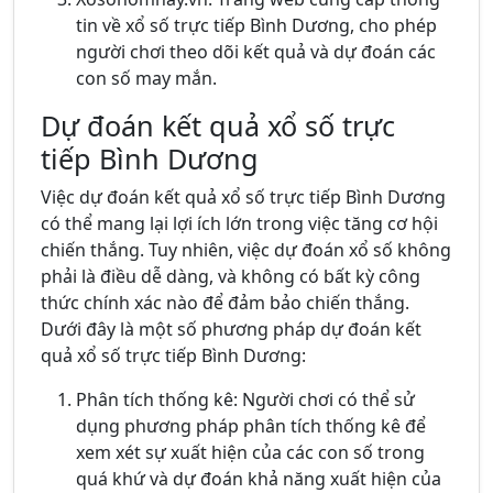
tin về xổ số trực tiếp Bình Dương, cho phép
người chơi theo dõi kết quả và dự đoán các
con số may mắn.
Dự đoán kết quả xổ số trực
tiếp Bình Dương
Việc dự đoán kết quả xổ số trực tiếp Bình Dương
có thể mang lại lợi ích lớn trong việc tăng cơ hội
chiến thắng. Tuy nhiên, việc dự đoán xổ số không
phải là điều dễ dàng, và không có bất kỳ công
thức chính xác nào để đảm bảo chiến thắng.
Dưới đây là một số phương pháp dự đoán kết
quả xổ số trực tiếp Bình Dương:
Phân tích thống kê: Người chơi có thể sử
dụng phương pháp phân tích thống kê để
xem xét sự xuất hiện của các con số trong
quá khứ và dự đoán khả năng xuất hiện của