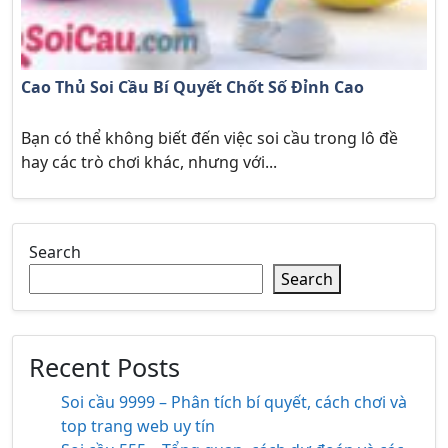
Cao Thủ Soi Cầu Bí Quyết Chốt Số Đỉnh Cao
Bạn có thể không biết đến việc soi cầu trong lô đề
hay các trò chơi khác, nhưng với...
Search
Search
Recent Posts
Soi cầu 9999 – Phân tích bí quyết, cách chơi và
top trang web uy tín