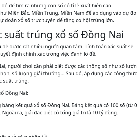
 đó để tìm ra những con số có tỉ lệ xuất hiện cao.
ố như Miền Bắc, Miền Trung, Miền Nam để áp dụng vào dự đo
 đoán xổ số trực tuyến để tăng cơ hội trúng lớn.
c suất trúng xổ số Đồng Nai
ủ đề được rất nhiều người quan tâm. Tính toán xác suất sẽ
uyết định chính xác trong việc đánh lô đề.
Nai, người chơi cần phải biết được các thông số như số lượ
chọn, số lượng giải thưởng… Sau đó, áp dụng các công thức
c suất trúng.
 số Đồng Nai:
bảng kết quả xổ số Đồng Nai. Bảng kết quả có 100 số (từ 
Ngoài ra, giải đặc biệt có tổng giá trị là 10 tỷ đồng.