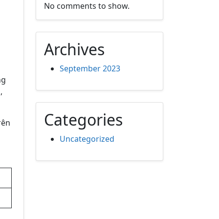
No comments to show.
Archives
September 2023
ng
,
Categories
rên
Uncategorized