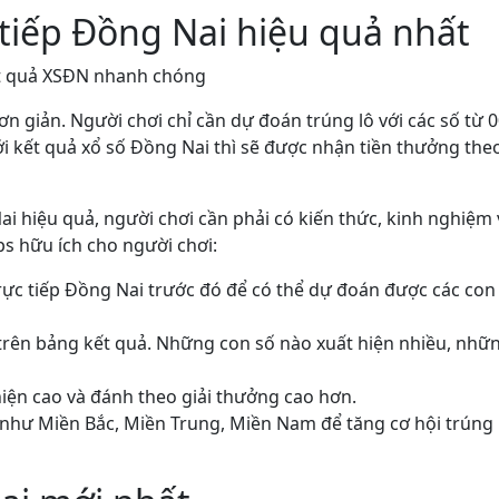
 tiếp Đồng Nai hiệu quả nhất
ơn giản. Người chơi chỉ cần dự đoán trúng lô với các số từ 
i kết quả xổ số Đồng Nai thì sẽ được nhận tiền thưởng theo
Nai hiệu quả, người chơi cần phải có kiến thức, kinh nghiệm 
ips hữu ích cho người chơi:
trực tiếp Đồng Nai trước đó để có thể dự đoán được các con
 trên bảng kết quả. Những con số nào xuất hiện nhiều, nhữ
hiện cao và đánh theo giải thưởng cao hơn.
 như Miền Bắc, Miền Trung, Miền Nam để tăng cơ hội trúng