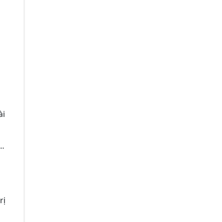
ài
8…
rị