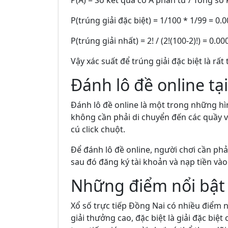
P(A) = Số kết quả có A phần tử / Tổng số
P(trúng giải đặc biệt) = 1/100 * 1/99 = 0
P(trúng giải nhất) = 2! / (2!(100-2)!) = 0.0
Vậy xác suất để trúng giải đặc biệt là rấ
Đánh lô đề online tạ
Đánh lô đề online là một trong những hì
không cần phải di chuyển đến các quầy vé
cú click chuột.
Để đánh lô đề online, người chơi cần phả
sau đó đăng ký tài khoản và nạp tiền vào
Những điểm nổi bật 
Xổ số trực tiếp Đồng Nai có nhiều điểm nổ
giải thưởng cao, đặc biệt là giải đặc biệt 