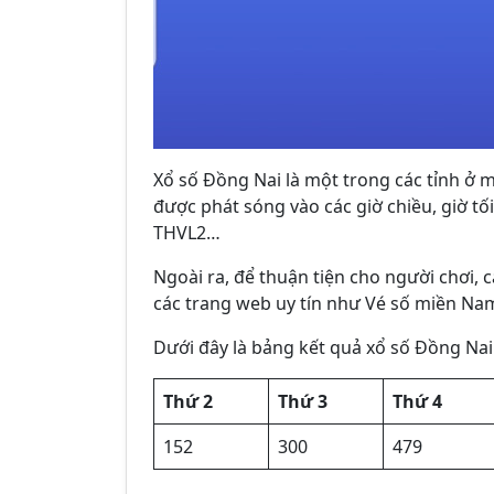
Xổ số Đồng Nai là một trong các tỉnh ở
được phát sóng vào các giờ chiều, giờ tố
THVL2…
Ngoài ra, để thuận tiện cho người chơi, 
các trang web uy tín như Vé số miền Nam
Dưới đây là bảng kết quả xổ số Đồng Nai
Thứ 2
Thứ 3
Thứ 4
152
300
479