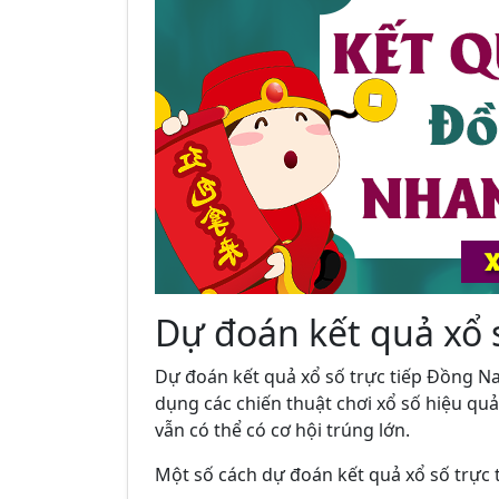
Dự đoán kết quả xổ 
Dự đoán kết quả xổ số trực tiếp Đồng Na
dụng các chiến thuật chơi xổ số hiệu quả
vẫn có thể có cơ hội trúng lớn.
Một số cách dự đoán kết quả xổ số trực 