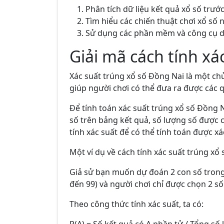
Phân tích dữ liệu kết quả xổ số trước
Tìm hiểu các chiến thuật chơi xổ s
Sử dụng các phần mềm và công cụ dự
Giải mã cách tính xá
Xác suất trúng xổ số Đồng Nai là một ch
giúp người chơi có thể đưa ra được các q
Để tính toán xác suất trúng xổ số Đồng 
số trên bảng kết quả, số lượng số được 
tính xác suất để có thể tính toán được xá
Một ví dụ về cách tính xác suất trúng xổ
Giả sử bạn muốn dự đoán 2 con số trong 
đến 99) và người chơi chỉ được chọn 2 số. 
Theo công thức tính xác suất, ta có: