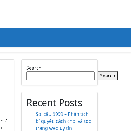
Search
Search
Recent Posts
Soi cầu 9999 – Phân tích
 sự
bí quyết, cách chơi và top
a
trang web uy tín