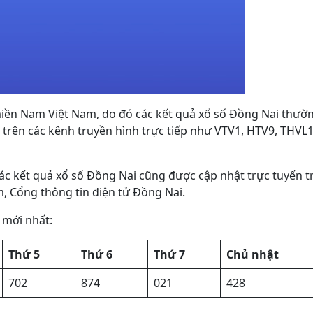
 miền Nam Việt Nam, do đó các kết quả xổ số Đồng Nai thườ
i trên các kênh truyền hình trực tiếp như VTV1, HTV9, THVL1
các kết quả xổ số Đồng Nai cũng được cập nhật trực tuyến t
, Cổng thông tin điện tử Đồng Nai.
 mới nhất:
Thứ 5
Thứ 6
Thứ 7
Chủ nhật
702
874
021
428